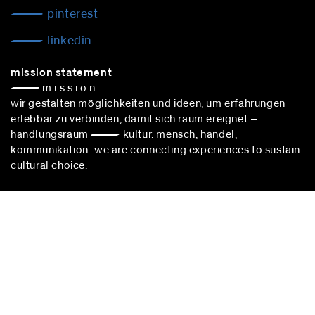
pinterest
linkedin
mission statement
— m i s s i o n
wir gestalten möglichkeiten und ideen, um erfahrungen
erlebbar zu verbinden, damit sich raum ereignet –
handlungsraum — kultur. mensch, handel,
kommunikation: we are connecting experiences to sustain
cultural choice.
blocher partners –
architekturbüro stuttgart
– nimmt
erfolgreich an vergabeverfahren nach vgv teil.
stuttgart
Herdweg 19