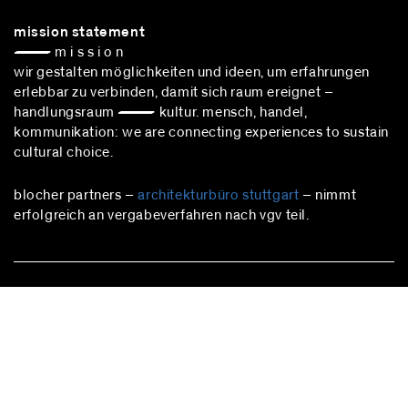
mission statement
— m i s s i o n
wir gestalten möglichkeiten und ideen, um erfahrungen
erlebbar zu verbinden, damit sich raum ereignet –
handlungsraum — kultur. mensch, handel,
kommunikation: we are connecting experiences to sustain
cultural choice.
blocher partners –
architekturbüro stuttgart
– nimmt
erfolgreich an vergabeverfahren nach vgv teil.
stuttgart
Herdweg 19
70174 Stuttgart
Deutschland
Fon:
+49 (0)711 224 82-0