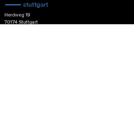
stuttgart
Herdweg 19
70174 Stuttgart
Deutschland
Fon:
+49 (0)711 224 82-0
Fax: +49 (0)711 224 82-20
info@blocherpartners.com
Pressekontakt:
presse@blocherpartners.com
berlin
Pfalzburger Straße 74
10719 Berlin
Deutschland
Fon:
+49 (0)30 520 0971-100
berlin@blocherpartners.com
Pressekontakt: