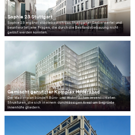
Sophie 23 Stuttgart
Sophie 23 ergänzt städtebaulich das Stuttgarter Gerberviertel und
beantwortet jene Fragen, die durch die Bestandsbebauung nicht
gelöst werden konnten.
Gemischt genutzter Komplex Hyderabad
Der Masterplan bündelt Büro- und Wohnflächen in verdichteten
Strukturen, die sich in einem durchlässigen Areal um begrünte
Innenhöfe gliedern.