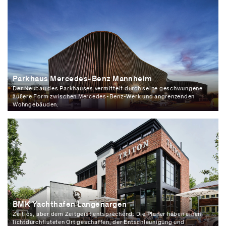
Parkhaus Mercedes-Benz Mannheim
Der Neubau des Parkhauses vermittelt durch seine geschwungene
äußere Form zwischen Mercedes-Benz-Werk und angrenzenden
Wohngebäuden.
BMK Yachthafen Langenargen
Zeitlos, aber dem Zeitgeist entsprechend: Die Planer haben einen
lichtdurchfluteten Ort geschaffen, der Entschleunigung und