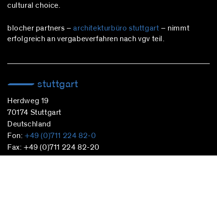
cultural choice.
blocher partners –
architekturbüro stuttgart
– nimmt
erfolgreich an vergabeverfahren nach vgv teil.
stuttgart
Herdweg 19
70174 Stuttgart
Deutschland
Fon:
+49 (0)711 224 82-0
Fax: +49 (0)711 224 82-20
info@blocherpartners.com
Pressekontakt:
presse@blocherpartners.com
berlin