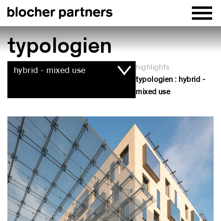
typologien
highlights
hybrid - mixed use
typologien : hybrid -
mixed use