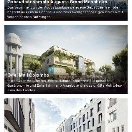
Gebäudeensemble Augusta Grand Mannheim
Das prominent an der Augustaanlage gelegene Gebäudeensemble
besteht aus einem Hochhaus und zwei mehrgeschossigen Bauten mit
verschiedenen Nutzungen.
Odel Mall Colombo
In der Odel Mall treffen internationale Topbrands auf gehobene
Gastronomie und Entertainment-Angebote wie das größte Mulitplex-
Kino des Landes.