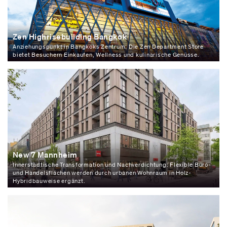
Zen Highrisebuilding Bangkok
Anziehungspunkt in Bangkoks Zentrum: Die Zen Department Store
bietet Besuchern Einkaufen, Wellness und kulinarische Genüsse.
New 7 Mannheim
Innerstädtische Transformation und Nachverdichtung: Flexible Büro-
und Handelsflächen werden durch urbanen Wohnraum in Holz-
Hybridbauweise ergänzt.