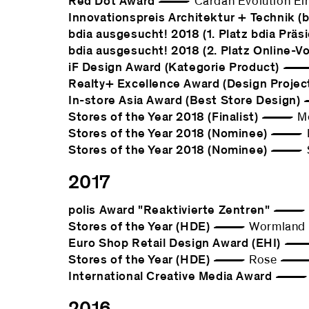
Red Dot Award
— Cardan Evolution Ein
Innovationspreis Architektur + Technik 
bdia ausgesucht! 2018 (1. Platz bdia Präs
bdia ausgesucht! 2018 (2. Platz Online-Vo
iF Design Award (Kategorie Product)
— L
Realty+ Excellence Award (Design Project
In-store Asia Award (Best Store Design)
—
Stores of the Year 2018 (Finalist)
— Mode
Stores of the Year 2018 (Nominee)
— Mod
Stores of the Year 2018 (Nominee)
— Spo
2017
polis Award "Reaktivierte Zentren"
— Sta
Stores of the Year (HDE)
— Wormland 
Euro Shop Retail Design Award (EHI)
— R
Stores of the Year (HDE)
— Rose — B
International Creative Media Award
— blo