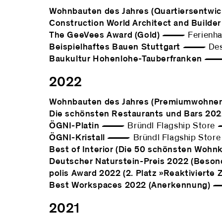
Wohnbauten des Jahres (Quartiersentwic
Construction World Architect and Builder 
The GeeVees Award (Gold)
— Ferienhau
Beispielhaftes Bauen Stuttgart
— Desig
Baukultur Hohenlohe-Tauberfranken
— F
2022
Wohnbauten des Jahres (Premiumwohne
Die schönsten Restaurants und Bars 20
ÖGNI-Platin
— Bründl Flagship Stor
ÖGNI-Kristall
— Bründl Flagship Sto
Best of Interior (Die 50 schönsten Wohn
Deutscher Naturstein-Preis 2022 (Beso
polis Award 2022 (2. Platz »Reaktivierte 
Best Workspaces 2022 (Anerkennung)
— 
2021