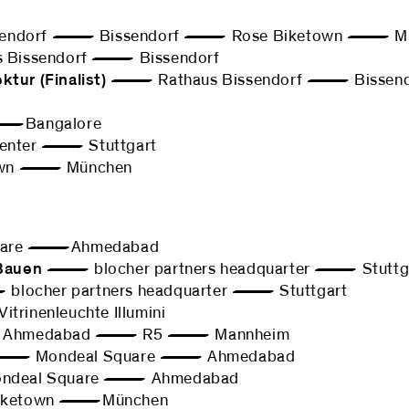
endorf — Bissendorf — Rose Biketown — Mü
Bissendorf — Bissendorf
ktur (Finalist)
— Rathaus Bissendorf — Bissend
—Bangalore
nter — Stuttgart
wn — München
are —Ahmedabad
Bauen
— blocher partners headquarter — Stuttg
ocher partners headquarter — Stuttgart
rinenleuchte Illumini
Ahmedabad — R5 — Mannheim
 Mondeal Square — Ahmedabad
eal Square — Ahmedabad
ketown —München