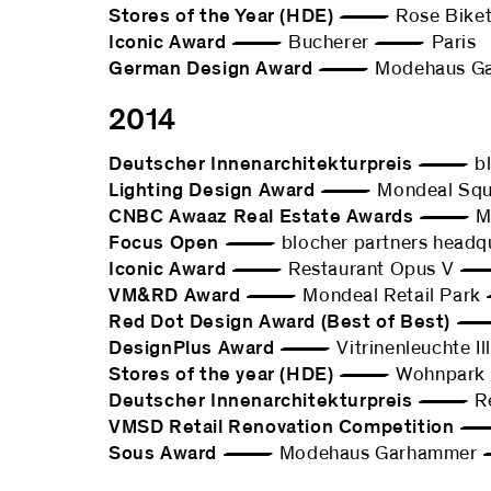
Stores of the Year (HDE)
— Rose Bike
Iconic Award
— Bucherer — Paris
German Design Award
— Modehaus Gar
2014
Deutscher Innenarchitekturpreis
— bloch
Lighting Design Award
— Mondeal Squ
CNBC Awaaz Real Estate Awards
— Mon
Focus Open
— blocher partners headq
Iconic Award
— Restaurant Opus V —
VM&RD Award
— Mondeal Retail Pa
Red Dot Design Award (Best of Best)
— E
DesignPlus Award
— Vitrinenleuchte Ill
Stores of the year (HDE)
— Wohnpark B
Deutscher Innenarchitekturpreis
— Rest
VMSD Retail Renovation Competition
— 
Sous Award
— Modehaus Garhammer 