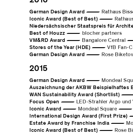
2016
German Design Award
— Rathaus Biss
Iconic Award (Best of Best)
— Rathaus 
Niedersächsischer Staatspreis für Archite
Best of Houzz
— blocher partners
VM&RD Award
— Bangalore Central 
Stores of the Year (HDE)
— VfB Fan-Ce
German Design Award
— Rose Biketo
2015
German Design Award
— Mondeal Squ
Auszeichnung der AKBW Beispielhaftes 
WAN Sustainability Award (Shortlist)
— bl
Focus Open
— LED-Strahler Argo und Vit
Iconic Award
— Mondeal Square — 
International Design Award (First Prize)
—
Estate Award by Franchise India
— Mond
Iconic Award (Best of Best)
— Rose Bi