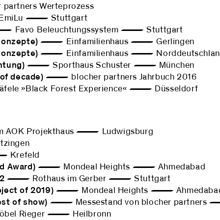
artners Werteprozess
EmiLu — Stuttgart
Favo Beleuchtungssystem — Stuttgart
konzepte)
— Einfamilienhaus — Gerlingen
konzepte)
— Einfamilienhaus — Norddeutschlan
htung)
— Sporthaus Schuster — München
 of decade)
— blocher partners Jahrbuch 2016
le »Black Forest Experience« — Düsseldorf
 AOK Projekthaus — Ludwigsburg
ingen
 Krefeld
rd Award)
— Mondeal Heights — Ahmedabad
22
— Rothaus im Gerber — Stuttgart
ject of 2019)
— Mondeal Heights — Ahmedaba
st of show)
— Messestand von blocher partners 
l Rieger — Heilbronn