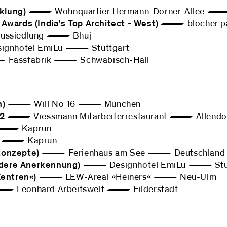
klung)
— Wohnquartier Hermann-Dorner-Allee — 
Awards (India's Top Architect - West)
— blocher pa
ssiedlung — Bhuj
nhotel EmiLu — Stuttgart
assfabrik — Schwäbisch-Hall
n)
— Will No 16 — München
22
— Viessmann Mitarbeiterrestaurant — Allendo
e — Kaprun
re — Kaprun
konzepte)
— Ferienhaus am See — Deutschland
ndere Anerkennung)
— Designhotel EmiLu — Stut
Zentren«)
— LEW-Areal »Heiners« — Neu-Ulm
Leonhard Arbeitswelt — Filderstadt