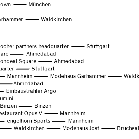
town — München
hammer — Waldkirchen
er partners headquarter — Stuttgart
are — Ahmedabad
deal Square — Ahmedabad
uarter — Stuttgart
 Mannheim — Modehaus Garhammer — Waldki
rk —Ahmedabad
inbaustrahler Argo
umini
inzen — Binzen
aurant Opus V — Mannheim
engelhorn Sports — Mannheim
— Waldkirchen — Modehaus Jost — Bruchsa