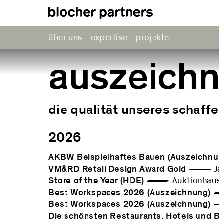
über uns
expertise
projekte
auszeich
die qualität unseres schaff
2026
AKBW Beispielhaftes Bauen (Auszeichnu
VM&RD Retail Design Award Gold
— Jaq
Store of the Year (HDE)
— Auktionhaus 
Best Workspaces 2026 (Auszeichnung)
—
Best Workspaces 2026 (Auszeichnung)
—
Die schönsten Restaurants, Hotels und 