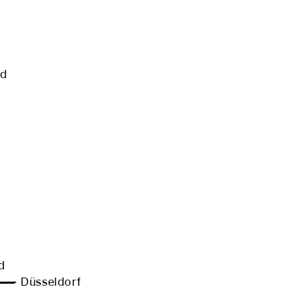
d
d
— Düsseldorf