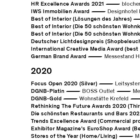
HR Excellence Awards 2021
— blocher p
IWS Immobilien Award
— Designhotel 
Best of Interior (Lösungen des Jahres)
— 
Best of Interior (Die 50 schönsten Wohn
Best of Interior (Die 50 schönsten Wohn
Deutscher Lichtdesignpreis (Shopbeleuc
International Creative Media Award (best
German Brand Award
— Messestand Häfe
2020
Focus Open 2020 (Silver)
— Leitsystem
DGNB-Platin
— BOSS Outlet — Metz
DGNB-Gold
— Wohnstätte Krefeld —
Rethinking The Future Awards 2020 (Thi
Die schönsten Restaurants und Bars 20
Trends Excellence Award (Commercial pro
Exhibitor Magazine's EuroShop Award (Be
Stores of the Year (Home/Living)
— Möbe