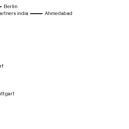
Berlin
rtners india — Ahmedabad
rf
tgart