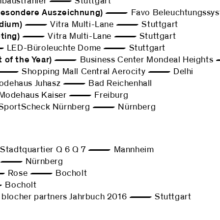
baustrahler — Stuttgart
(besondere Auszeichnung)
— Favo Beleuchtungssys
idium)
— Vitra Multi-Lane — Stuttgart
ting)
— Vitra Multi-Lane — Stuttgart
ED-Büroleuchte Dome — Stuttgart
 of the Year)
— Business Center Mondeal Heigh
 Shopping Mall Central Aerocity — Delhi
haus Juhasz — Bad Reichenhall
ehaus Kaiser — Freiburg
rtScheck Nürnberg — Nürnberg
dtquartier Q 6 Q 7 — Mannheim
— Nürnberg
ose — Bocholt
ocholt
cher partners Jahrbuch 2016 — Stuttgart