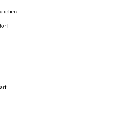
nchen
orf
art