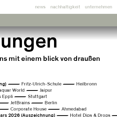
news
nachhaltigkeit
unternehmen
nungen
ens mit einem blick von draußen
ng)
— Fritz-Ulrich-Schule — Heilbronn
uar World — Jaipur
Eppli — Stuttgart
 JetBrains — Berlin
 Corporate House — Ahmedabad
Bars 2026 (Auszeichnung)
— Hotel Dips & Drops 