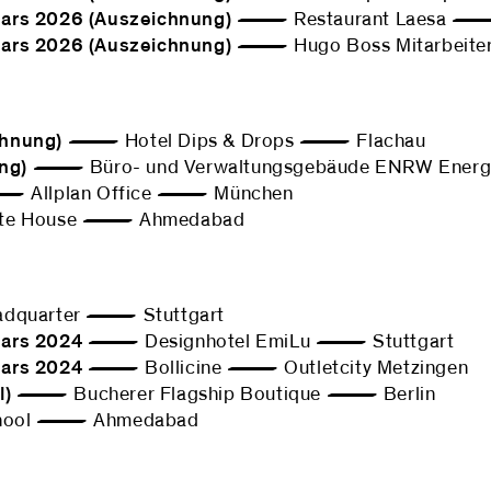
Bars 2026 (Auszeichnung)
— Restaurant Laesa — 
Bars 2026 (Auszeichnung)
— Hugo Boss Mitarbeiter
chnung)
— Hotel Dips & Drops — Flachau
ng)
— Büro- und Verwaltungsgebäude ENRW Energ
Allplan Office — München
e House — Ahmedabad
adquarter — Stuttgart
Bars 2024
— Designhotel EmiLu — Stuttgart
Bars 2024
— Bollicine — Outletcity Metzingen
l)
— Bucherer Flagship Boutique — Berlin
ool — Ahmedabad